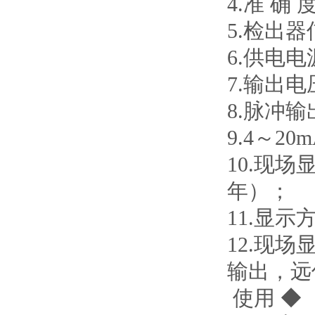
4.准 确 
5.检出
6.供电电源
7.输出电
8.脉冲
9.4～2
10.现
年）；
11.显
12.现场
输出，远传
使用 ◆