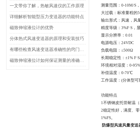
测量范围：0-10M/S， 0-
一文带你了解，热敏风速仪的工作原理
大过载：标准量程的5
详细解析智能型压力变送器的功能特点
输出形式：风速，风
磁致伸缩液位计的优势
精度等级：3%F·S，
显示分辨率：0.01
分体热式风速变送器的原理和安装技巧
电源电压：24VDC
有哪些检查风速变送器准确性的窍门的方法？
负载电阻：≤500Ω
长期稳定性：±1% F·S
磁致伸缩液位计如何保证测量的准确性？
环境相对湿度：0-95
补偿温度：0-70℃
工作温度：(分体型可到-
功能特点
1不锈钢皮托管耐温（
2稳定性好，满度、零
1%FS。
防爆型风速风量变送