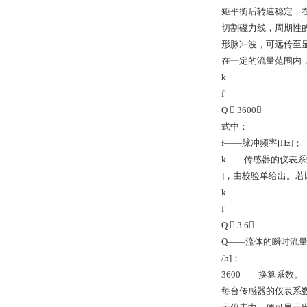
矩平衡后转速稳定，
切割磁力线，周期性
形脉冲波，可远传至
在一定的流量范围内，
k
f
Q  3600
式中：
f——脉冲频率[Hz]；
k——传感器的仪表系数
]，由校验单给出。若以
k
f
Q  3.6
Q——流体的瞬时流量
/h]；
3600——换算系数。
每台传感器的仪表系数