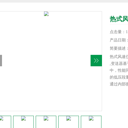
热式
点击量：13
产品日期：20
简要描述
热式风速
,变送器
中，性能
的低压段
通过内部
温度补偿
长期稳 