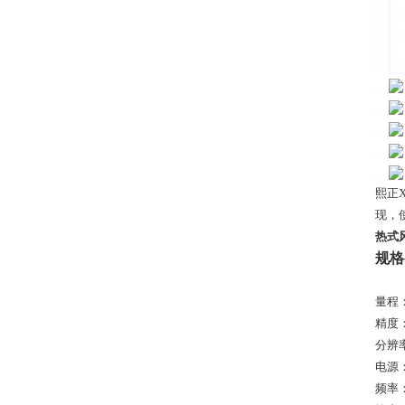
熙正
现，
热式
规格
量程：0-
精度：
分辨率
电源：1
频率：