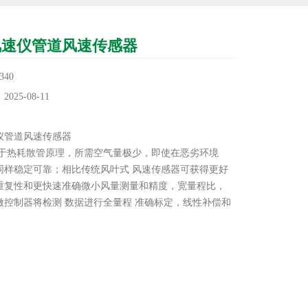
风速仪管道风速传感器
40
25-08-11
：
仪管道风速传感器
基于热耗散管原理，所需空气量极少，即使在恶劣环境
同样稳定可靠；相比传统风叶式 风速传感器可获得更好
重复性和更快速准确微小风量测量和精度，宽量程比，
微控制器将检测 数据进行全量程 准确标定，线性补偿和
均为数字化实现，因此精度和分辨率高；无零点漂移，
定性很好，使其性价比更高，使用更方便。