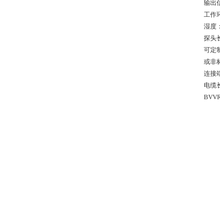
输出信号
工作环
湿度：
探头长
可定制
或非标
连接端
电缆长
BVV
BV