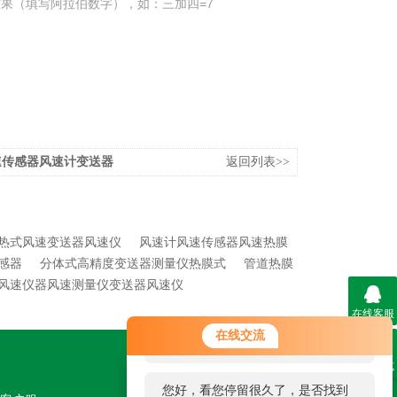
果（填写阿拉伯数字），如：三加四=7
速传感器风速计变送器
返回列表>>
热式风速变送器风速仪
风速计风速传感器风速热膜
感器
分体式高精度变送器测量仪热膜式
管道热膜
风速仪器风速测量仪变送器风速仪
在线客服
您好！欢迎前来咨询，很高兴为您
在线交流
服务，请问您要咨询什么问题呢？
联系方式
关注我们
您好，看您停留很久了，是否找到