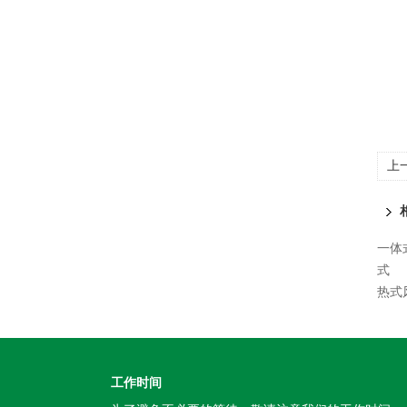
上
一体
式
热式
工作时间