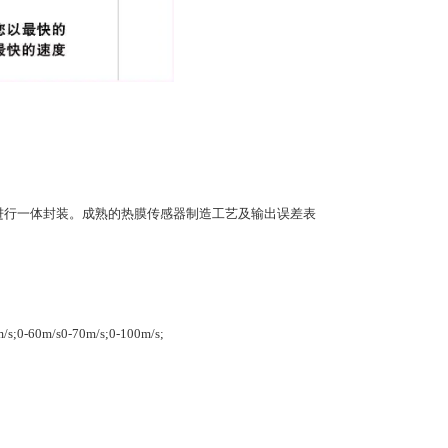
瓷芯片进行一体封装。成熟的热膜传感器制造工艺及输出误差表
/s;0-60m/s0-70m/s;0-100m/s;