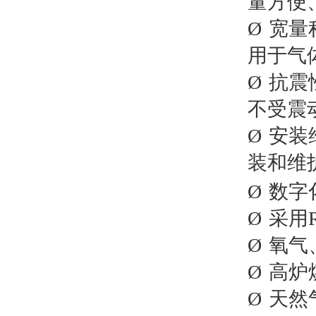
量方便
Ø
宽量
用于气
Ø
抗震
不受震
Ø
安装
装和维
Ø
数字
Ø
采用
Ø
氧气
Ø
高炉
Ø
天然