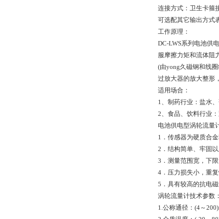
连接方式：卫生卡箍接
可选配其它输出方式表
工作原理：
DC-LWS系列电
服摩擦力矩和流体阻
(由yong久磁钢和
过放大器的放大整形
适用场合：
1、制药行业：盐水
2、食品、饮料行业
电池供电型涡轮流量
1．传感器为硬质合
2．结构简单、牢固
3．测量范围宽，下
4．压力损失小，重
5．具有较高的抗电
涡轮流量计技术参数
1.公称通径：(4～200