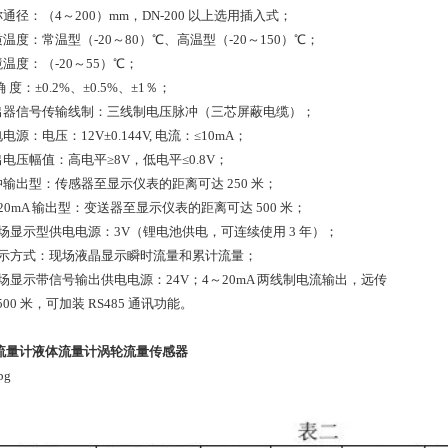
称通径：（4～200）mm，DN-200 以上选用插入式；
质温度：常温型（-20～80）℃、高温型（-20～150）℃；
境温度：（-20～55）℃；
 确 度：±0.2%、±0.5%、±1％；
检出器信号传输线制：三线制电压脉冲（三芯屏蔽电缆）；
电电源：电压：12V±0.144V, 电流：≤10mA；
出电压幅值：高电平≥8V，低电平≤0.8V；
脉冲输出型：传感器至显示仪表的距离可达 250 米；
～20mA 输出型：变送器至显示仪表的距离可达 500 米；
.现场显示型供电电源：3V（锂电池供电，可连续使用 3 年）；
.显示方式：现场液晶显示瞬时流量和累计流量；
.现场显示带信号输出供电电源：24V；4～20mA 两线制电流输出，远传
500 米，可加装 RS485 通讯功能。
流量计液体流量计涡轮流量传感器