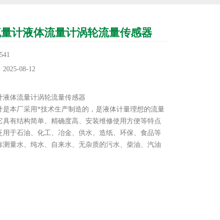
流量计液体流量计涡轮流量传感器
41
25-08-12
：
计液体流量计涡轮流量传感器
计是本厂采用*技术生产制造的，是液体计量理想的流量
它具有结构简单、精确度高、安装维修使用方便等特点
泛用于石油、化工、冶金、供水、造纸、环保、食品等
靠测量水、纯水、自来水、无杂质的污水、柴油、汽油
的原油等液体的体积流量。与具有定量功能的显示仪表
，可以进行自动定量控制、上下限报警等用途。