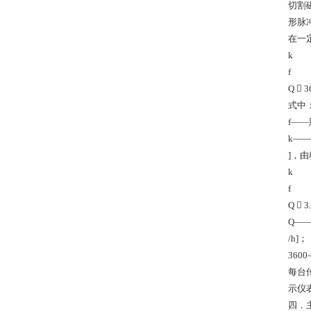
切割
形脉
在一
k
f
Q  3
式中
f——
k——
]，由
k
f
Q  3
Q—
/h]；
360
每台
示仪
四．