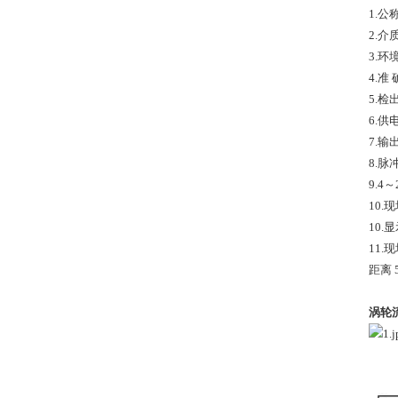
1.公
2.介
3.环
4.准
5.
6.供
7.输
8.
9.4
10
10
11
距离 
涡轮