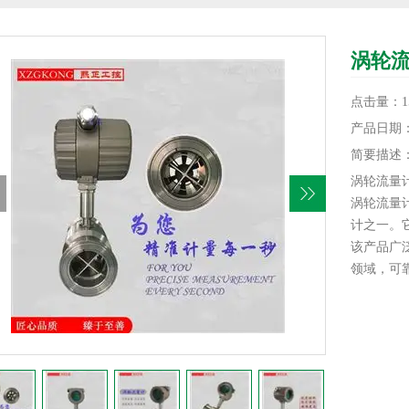
涡轮
点击量：15
产品日期：20
简要描述
涡轮流量
涡轮流量
计之一。
该产品广
领域，可
和低粘度
配套使用