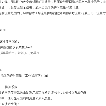
磁力线，周期性的改变着线圈的磁通量，从而使线圈两端感应出电脉冲信号，此
冲波，可远传至显示仪表，显示出流体的瞬时流量和累计量。
定的流量范围内，脉冲频率 f 与流经传感器的流体的瞬时流量 Q 成正比，流量
600
：
脉冲频率[Hz]；
传感器的仪表系数[1/m3
校验单给出。若以[1/L]为单位
.6
—流体的瞬时流量（工作状态下）[m3
0——换算系数。
传感器的仪表系数由制造厂填写在检定证书中，k 值设入配套的显
表中，便可显示出瞬时流量和累积总量。
主要技术性能：