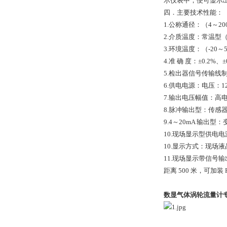
示仪表中，便可显示
四．主要技术性能：
1.公称通径：（4～20
2.介质温度：常温型（-
3.环境温度：（-20～
4.准 确 度：±0.2%、
5.检出器信号传输线
6.供电电源：电压：12V
7.输出电压幅值：高电
8.脉冲输出型：传感器
9.4～20mA 输出型
10.现场显示型供电电
10.显示方式：现场
11.现场显示带信号输
距离 500 米，可加装 
数显气体涡轮流量计