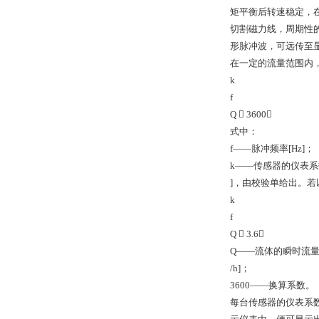
矩平衡后转速稳定，
切割磁力线，周期性
形脉冲波，可远传至
在一定的流量范围内，
k
f
Q  3600
式中：
f——脉冲频率[Hz]；
k——传感器的仪表系数
]，由校验单给出。若以
k
f
Q  3.6
Q——流体的瞬时流量
/h]；
3600——换算系数。
每台传感器的仪表系数