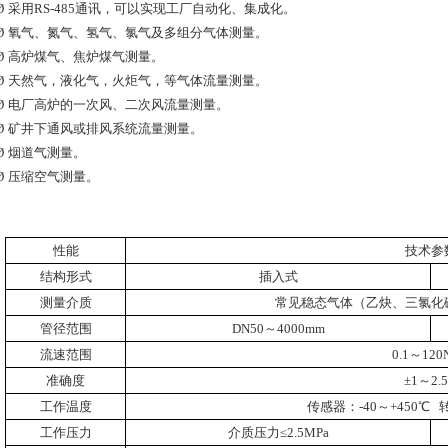
Ø
采用
RS-485
通讯，可以实现工厂自动化、集成化。
Ø
氧气、氮气、氢气、氯气及多组分气体测量。
Ø
高炉煤气、焦炉煤气测量。
Ø
天然气，液化气，火炬气，等气体流量测量。
Ø
电厂高炉的一次风、二次风流量测量。
Ø
矿井下通风或排风系统流量测量。
Ø
烟道气测量。
Ø
压缩空气测量。
性能
技术参
结构形式
插入式
测量介质
常见稳态气体（乙炔、三氯化
管径范围
DN50
～
4000mm
流速范围
0.1
～
120
准确度
±
1
～
2.
工作温度
传感器：
-40
～
+450
℃
工作压力
介质压力≤
2.5MPa