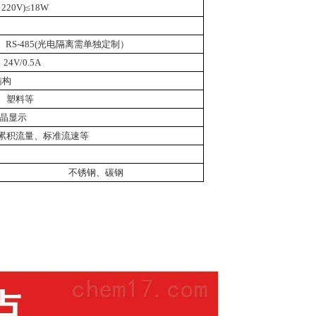
 220V)
≤
18W
、
RS-485(
光电隔离需单独定制）
、
24V/0.5A
结构
、塑料等
晶显示
累积流量、标准流速等
不锈钢、碳钢