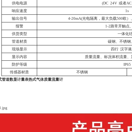
供电电源
(DC
24V
或者
AC
响应速度
1s
输出信号
4-20mA(
光电隔离，最大负载
500
欧）
报警
1-2
路常开触点
供货类型
一体化
管道材质
碳钢、不锈钢
现场显示
四行
汉字液
显示内容
质量流量、标况体积流量、
防护等级
IP65
传感器材质
不锈钢
式管道数显计量表热式气体质量流量计