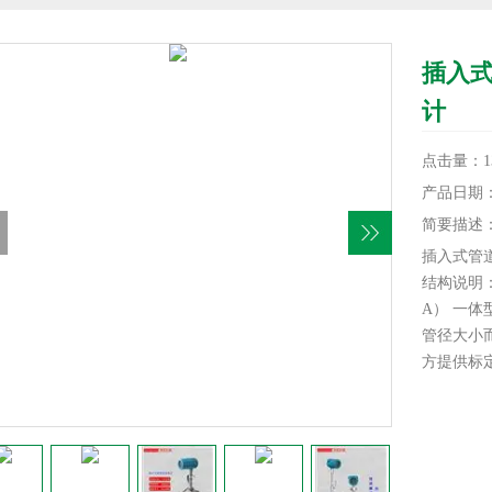
插入
计
点击量：13
产品日期：20
简要描述
插入式管
结构说明
A） 一
管径大小
方提供标
B）一体