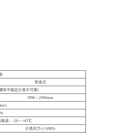
数
管道式
硼等不稳定介质不可测）
DN6
～
2000mm
Nm/s
5%
转换器：
-20
～
+45
℃
介质压力≤
1.6MPa