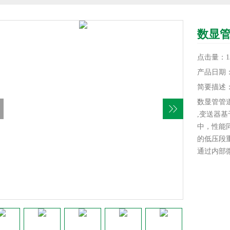
数显
点击量：13
产品日期：20
简要描述
数显管管
,变送器
中，性能
的低压段
通过内部
温度补偿
长期稳 