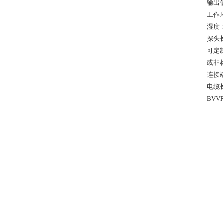
输出信号
工作环
湿度：
探头长
可定制
或非标
连接端
电缆长
BVV
BV