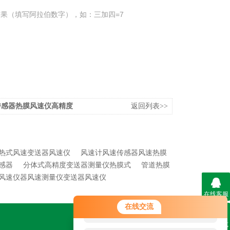
果（填写阿拉伯数字），如：三加四=7
传感器热膜风速仪高精度
返回列表>>
热式风速变送器风速仪
风速计风速传感器风速热膜
感器
分体式高精度变送器测量仪热膜式
管道热膜
风速仪器风速测量仪变送器风速仪
在线客服
您好！欢迎前来咨询，很高兴为您
在线交流
服务，请问您要咨询什么问题呢？
联系方式
关注我们