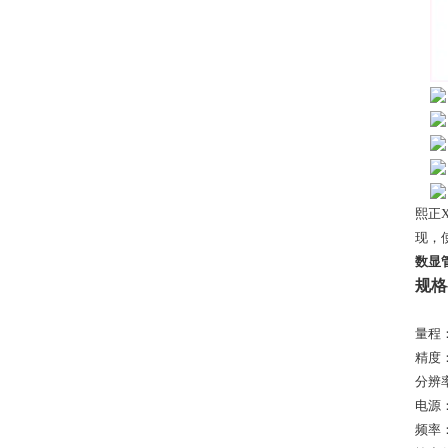
熙正
现，
数显
规格
量程：0-
精度：
分辨率
电源：1
频率：