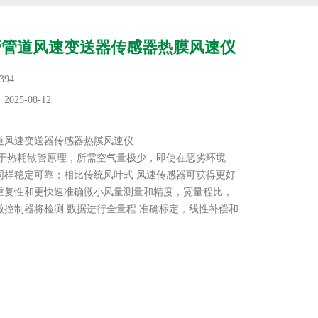
管管道风速变送器传感器热膜风速仪
94
25-08-12
：
道风速变送器传感器热膜风速仪
基于热耗散管原理，所需空气量极少，即使在恶劣环境
同样稳定可靠；相比传统风叶式 风速传感器可获得更好
重复性和更快速准确微小风量测量和精度，宽量程比，
微控制器将检测 数据进行全量程 准确标定，线性补偿和
均为数字化实现，因此精度和分辨率高；无零点漂移，
定性很好，使其性价比更高，使用更方便。