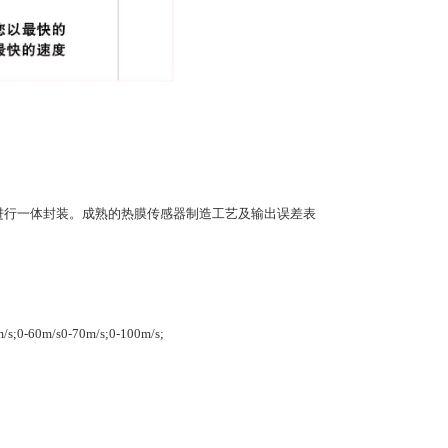
瓷芯片进行一体封装。成熟的热膜传感器制造工艺及输出误差表
/s;0-60m/s0-70m/s;0-100m/s;