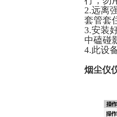
行，勿
2.远
套管套
3.安
中磕碰
4.此设
烟尘仪