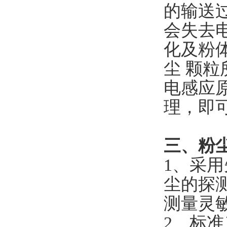
的输送
会失去
化及粉
尘 颗
电感应
理，即
三、粉
1、采
尘的探
测量灵
2、标准