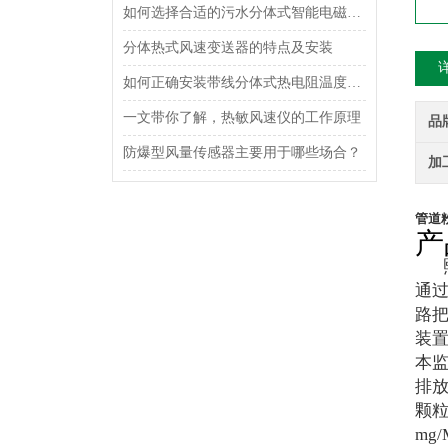
如何选择合适的污水分体式智能电磁流量计？
分体热式风速变送器的特点及安装
如何正确安装带线分体式热电阻温度传感器？
一文带你了解，热敏风速仪的工作原理
品
防爆型风量传感器主要用于哪些场合？
加
管道
产
熙
通
路
装
本监
排放
颗
mg