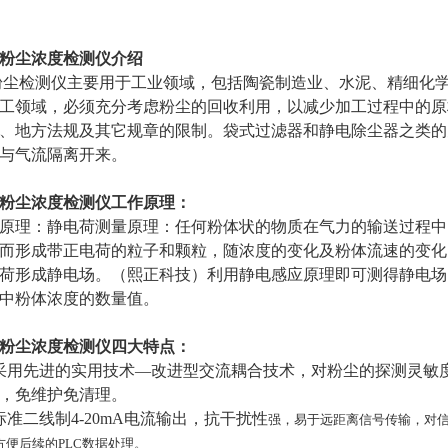
粉尘浓度检测仪介绍
检测仪主要用于工业领域，包括陶瓷制造业、水泥、精细化学
工领域，必须充分考虑粉尘的回收利用，以减少加工过程中的原
、地方法规及其它规章的限制。袋式过滤器和静电除尘器之类的
与气流隔离开来。
粉尘浓度检测仪工作原理：
原理：静电荷测量原理：任何粉体状的物质在气力的输送过程中
而形成带正电荷的粒子和颗粒，随浓度的变化及粉体流速的变化
荷形成静电场。
（
熙正科技
）
利用静电感应原理即可测得静电场
中粉体浓度的数量值。
粉尘浓度检测仪四大特点：
采用先进的实用技术—改进型交流耦合技术，对粉尘的探测灵敏
，免维护免清理。
标准二线制4-20mA电流输出，抗干扰性
强，易于远距离信号传输，对
方便后续的PLC数据处理。