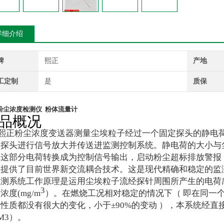
详细介绍
牌
熙正
产地
工定制
是
质保
粉尘浓度检测仪 粉体流量计
品概况
正粉尘浓度变送器测量尘埃粒子经过一个固定探头的静电荷
过探头进行信号放大并传送进监测控制系统。静电荷的大小与
把这部分电荷转换成为控制信号输出，启动粉尘超标排放警报
置提供了目前世界新交流耦合技术。这是现代精确和稳定的监
测系统工作原理是运用尘埃粒子流经探针周围所产生的电荷感应
3
浓度(mg/m
）。在燃烧工况相对稳定的情况下（ 即在同一
粒性质都没有很大的变化，
小于±90%的变动 ），本系统经
/M3）。