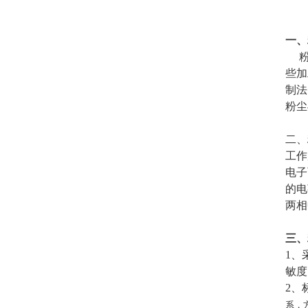
一、
粉尘
些加
制法
粉尘
二、
工作
电子
的电
两相
三、
1、
敏度
2、
系，