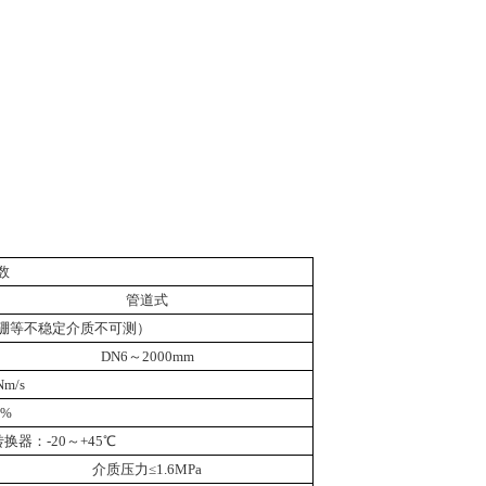
数
管道式
硼等不稳定介质不可测）
DN6
～
2000mm
Nm/s
5%
转换器：
-20
～
+45
℃
介质压力≤
1.6MPa