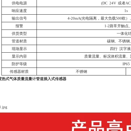
供电电源
(DC
24V
或者
AC
响应速度
1s
输出信号
4-20mA(
光电隔离，最大负载
500
欧）
报警
1-2
路常开触点
供货类型
一体化
管道材质
碳钢、不锈钢
现场显示
四行
汉字液
显示内容
质量流量、标况体积流量、
防护等级
IP65
传感器材质
不锈钢
度热式气体质量流量计管道插入式传感器