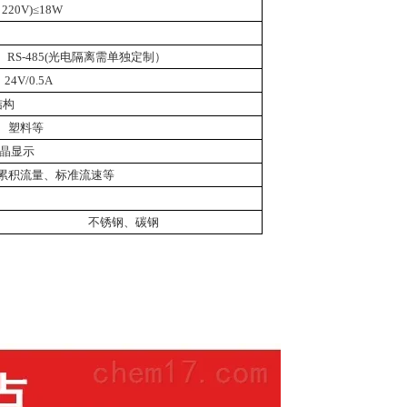
 220V)
≤
18W
、
RS-485(
光电隔离需单独定制）
、
24V/0.5A
结构
、塑料等
晶显示
累积流量、标准流速等
不锈钢、碳钢