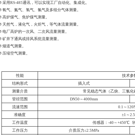
Ø
采用
RS-485
通讯，可以实现工厂自动化、集成化。
Ø
氧气、氮气、氢气、氯气及多组分气体测量。
Ø
高炉煤气、焦炉煤气测量。
Ø
天然气，液化气，火炬气，等气体流量测量。
Ø
电厂高炉的一次风、二次风流量测量。
Ø
矿井下通风或排风系统流量测量。
Ø
烟道气测量。
Ø
压缩空气测量。
性能
技术参
结构形式
插入式
测量介质
常见稳态气体（乙炔、三氯化
管径范围
DN50
～
4000mm
流速范围
0.1
～
120
准确度
±
1
～
2.
工作温度
传感器：
-40
～
+450
℃
工作压力
介质压力≤
2.5MPa