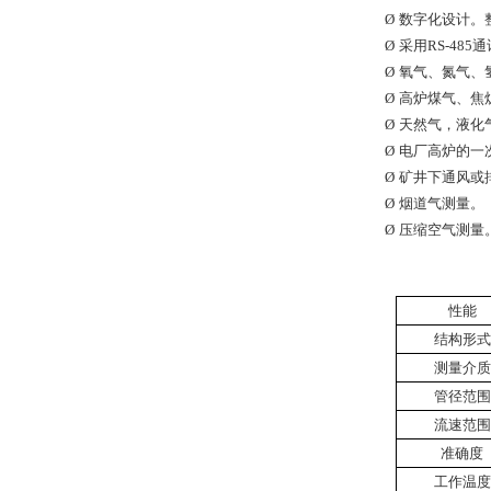
Ø
数字化设计。
Ø
采用
RS-485
通
Ø
氧气、氮气、
Ø
高炉煤气、焦
Ø
天然气，液化
Ø
电厂高炉的一
Ø
矿井下通风或
Ø
烟道气测量。
Ø
压缩空气测量
性能
结构形式
测量介质
管径范围
流速范围
准确度
工作温度