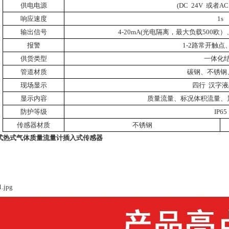
供电电源
(DC
24V
或者
AC
响应速度
1s
输出信号
4-20mA(
光电隔离，最大负载
500
欧）
报警
1-2
路常开触点
供货类型
一体化
管道材质
碳钢、不锈钢
现场显示
四行
汉字液
显示内容
质量流量、标况体积流量、
防护等级
IP65
传感器材质
不锈钢
式热式气体质量流量计插入式传感器