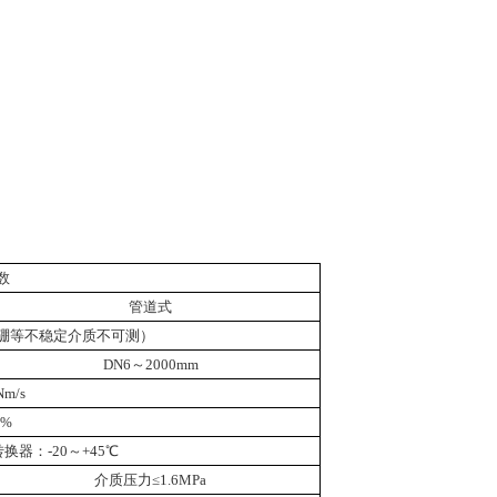
数
管道式
硼等不稳定介质不可测）
DN6
～
2000mm
Nm/s
5%
转换器：
-20
～
+45
℃
介质压力≤
1.6MPa