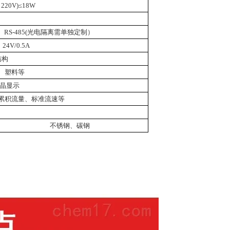
 220V)
≤
18W
、
RS-485(
光电隔离需单独定制）
、
24V/0.5A
结构
、塑料等
晶显示
累积流量、标准流速等
不锈钢、碳钢