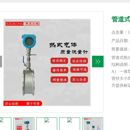
管道
点击量：14
产品日期：20
简要描述
管道式热
结构说明
A） 一
管径大小
方提供标
B）一体