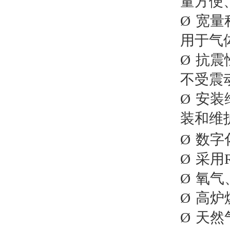
量方便
Ø
宽量
用于气
Ø
抗震
不受震
Ø
安装
装和维
Ø
数字
Ø
采用
Ø
氧气
Ø
高炉
Ø
天然