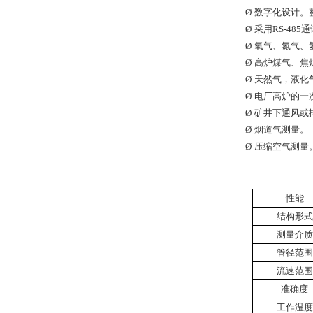
Ø
数字化设计。
Ø
采用
RS-485
通
Ø
氧气、氮气、
Ø
高炉煤气、焦
Ø
天然气，液化
Ø
电厂高炉的一
Ø
矿井下通风或
Ø
烟道气测量。
Ø
压缩空气测量
性能
结构形式
测量介质
管径范围
流速范围
准确度
工作温度