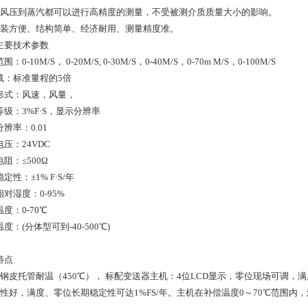
从风压到蒸汽都可以进行高精度的测量，不受被测介质质量大小的影响。
安装方便、结构简单、经济耐用、测量精度准。
主要技术参数
：0-10M/S， 0-20M/S, 0-30M/S，0-40M/S，0-70m M/S，0-100M/S
载：标准量程的5倍
形式：风速，风量，
等级：3%F·S，显示分辨率
辨率：0.01
压：24VDC
阻：≤500Ω
定性：±1% F·S/年
对湿度：0-95%
度：0-70℃
度：(分体型可到-40-500℃)
特点
锈钢皮托管耐温（450℃）， 标配变送器主机：4位LCD显示，零位现场可调，
定性好，满度、零位长期稳定性可达1%FS/年。主机在补偿温度0～70℃范围内