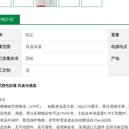
详细介绍
牌
熙正
重量
量范围
风速风量
电源电压
行质量标准
国标
产地
工定制
是
式橙色防爆 风速传感器
特点
不锈钢皮托管耐温（450℃）， 标配变送器主机：4位LCD显示，零位现场可调
稳定性好，满度、零位长期稳定性可达1%FS/年。主机在补偿温度0-70℃范围内，
具有反向保护、限流保护电路，异常时变送器会自动限流在35mA以内。
固态结构，无可动部件，高可靠性，使用寿命长，采用进口元器件 支持非标定制