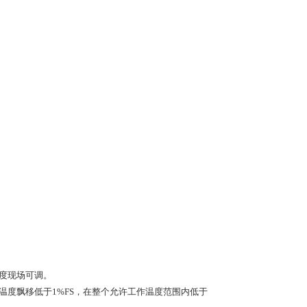
满度现场可调。
，温度飘移低于1%FS，在整个允许工作温度范围内低于