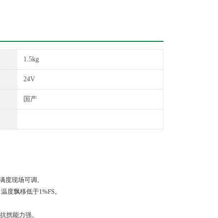
1.5kg
24V
国产
，满度现场可调。
温度飘移低于1%FS。
 抗扰能力强。