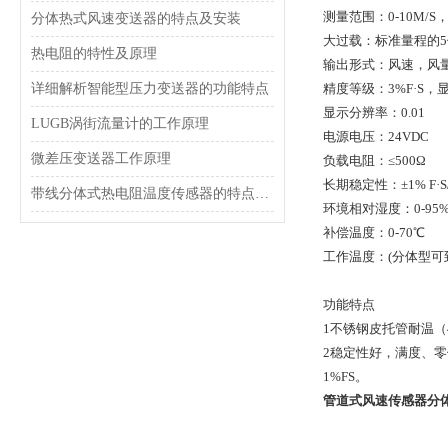
测量范围：0-10M/S， 0-
分体热式风速变送器的特点及安装
大过载：标准量程的5
热电阻的特性及原理
输出形式：风速，风
详细解析智能型压力变送器的功能特点
精度等级：3%F·S，
显示分辨率：0.01
LUGB涡街流量计的工作原理
电源电压：24VDC
微差压变送器工作原理
负载电阻：≤500Ω
长期稳定性：±1% F·S
带线分体式热电阻温度传感器的特点及应用
环境相对湿度：0-95
补偿温度：0-70℃
工作温度：(分体型可到-
功能特点
1不锈钢皮托管耐温（
2稳定性好，满度、零
1%FS。
管道式风速传感器分