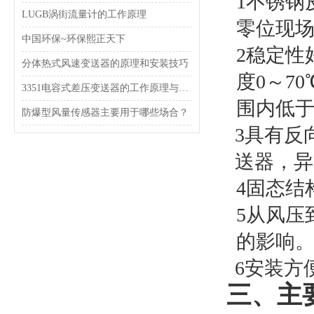
1
不锈钢
LUGB涡街流量计的工作原理
零位现
中国环保~环保熙正天下
2
稳定性
分体热式风速变送器的原理和安装技巧
度0～7
3351电容式差压变送器的工作原理与结构特点
围内低于
防爆型风量传感器主要用于哪些场合？
3
具有反
送器，异
4
固态结
5
从风压
的影响
6
安装方
三、主