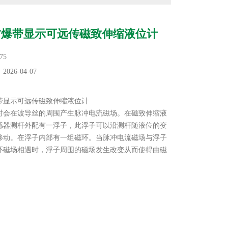
防爆带显示可远传磁致伸缩液位计
75
26-04-07
：
带显示可远传磁致伸缩液位计
时会在波导丝的周围产生脉冲电流磁场。在磁致伸缩液
感器测杆外配有一浮子，此浮子可以沿测杆随液位的变
移动。在浮子内部有一组磁环。当脉冲电流磁场与浮子
环磁场相遇时，浮子周围的磁场发生改变从而使得由磁
料做成的波导丝在浮子所在的位置产生
液位计的传感器工作时，传感器的电路部分将在波导丝
脉冲电流