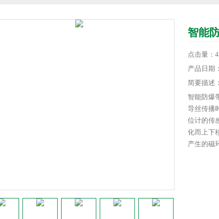
智能
点击量：4
产品日期：20
简要描述
智能防爆
导丝传播
位计的传
化而上下
产生的磁
致伸缩材
磁致伸缩
上激励出