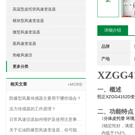
高温型皮托管风速变送器
模块型风速变送器
详细介绍
微型风速变送器
面风速变送器
品牌
热敏风速仪
产地
更多分类
XZGG4
相关文章
+MORE
一、概述
XZGG4152D
熙正
变
防爆型风量传感器主要用于哪些场合？
压力传感器的工作原理？
二、功能特点
1
分体皮托管 环
日常风速仪该如何维护及使用注意事项是什么呢？
2
稳定性好，满度、
关于石油防爆型风速变送器，你可能想了解这些内容！
内低于1%FS。