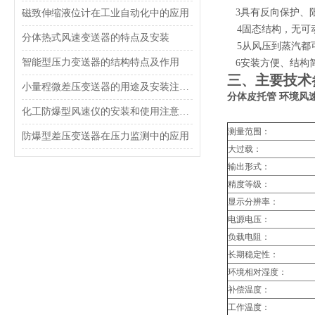
3
具有反向保护、
磁致伸缩液位计在工业自动化中的应用
4
固态结构，无可
分体热式风速变送器的特点及安装
5
从风压到蒸汽都
智能型压力变送器的结构特点及作用
6
安装方便、结构
三、主要技术
小量程微差压变送器的用途及安装注意事项
分体皮托管 环境风
化工防爆型风速仪的安装和使用注意事项
测量范围：
防爆型差压变送器在压力监测中的应用
大过载：
输出形式：
精度等级：
显示分辨率：
电源电压：
负载电阻：
长期稳定性：
环境相对湿度：
补偿温度：
工作温度：