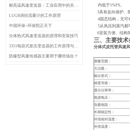
内低于1%FS。
耐高温风速变送器：工业应用中的关键技术
3
具有反向保护、
LUGB涡街流量计的工作原理
4
固态结构，无可
中国环保~环保熙正天下
5
从风压到蒸汽都
6
安装方便、结构
分体热式风速变送器的原理和安装技巧
三、主要技术
3351电容式差压变送器的工作原理与结构特点
分体式皮托管风速风
防爆型风量传感器主要用于哪些场合？
测量范围：
大过载：
输出形式：
精度等级：
显示分辨率：
电源电压：
负载电阻：
长期稳定性：
环境相对湿度：
补偿温度：