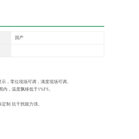
国产
D显示，零位现场可调，满度现场可调。
围内，温度飘移低于1%FS。
标定制 抗干扰能力强。