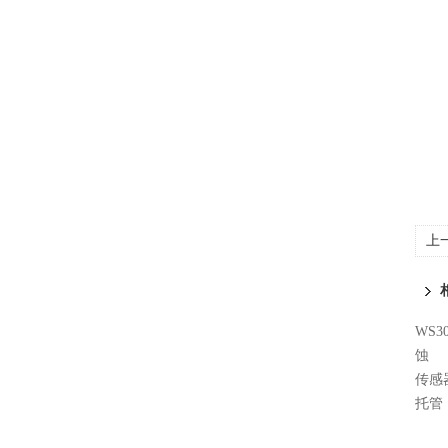
上
WS
蚀
传感
托管