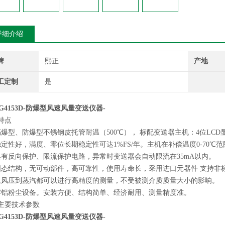
详细介绍
牌
熙正
产地
工定制
是
GG4153D-防爆型风速风量变送仪器-
特点
隔爆型、防爆型不锈钢皮托管耐温（500℃）， 标配变送器主机：4位LC
稳定性好，满度、零位长期稳定性可达1%FS/年。主机在补偿温度0-70℃范
具有反向保护、限流保护电路，异常时变送器会自动限流在35mA以内。
固态结构，无可动部件，高可靠性，使用寿命长，采用进口元器件 支持非
从风压到蒸汽都可以进行高精度的测量，不受被测介质质量大小的影响。
熔铝粉尘设备。安装方便、结构简单、经济耐用、测量精度准。
主要技术参数
GG4153D-防爆型风速风量变送仪器-