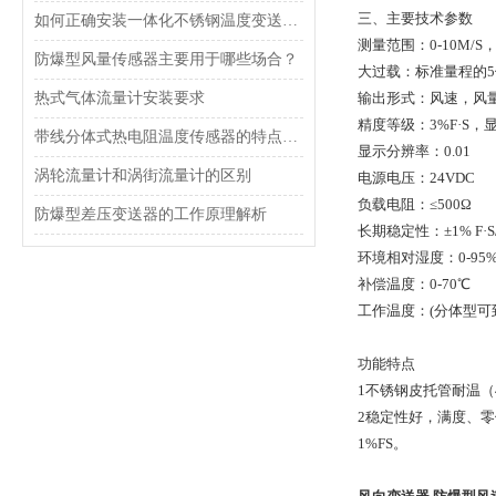
三、主要技术参数
如何正确安装一体化不锈钢温度变送器？
测量范围：0-10M/S， 0-
防爆型风量传感器主要用于哪些场合？
大过载：标准量程的5
热式气体流量计安装要求
输出形式：风速，风
精度等级：3%F·S，
带线分体式热电阻温度传感器的特点及应用
显示分辨率：0.01
涡轮流量计和涡街流量计的区别
电源电压：24VDC
负载电阻：≤500Ω
防爆型差压变送器的工作原理解析
长期稳定性：±1% F·S
环境相对湿度：0-95
补偿温度：0-70℃
工作温度：(分体型可到-
功能特点
1不锈钢皮托管耐温（
2稳定性好，满度、零
1%FS。