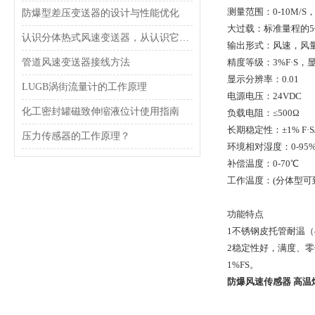
测量范围：0-10M/S， 0-
防爆型差压变送器的设计与性能优化
大过载：标准量程的5
认识分体热式风速变送器，从认识它的功能特点开始
输出形式：风速，风
管道风速变送器接线方法
精度等级：3%F·S，
显示分辨率：0.01
LUGB涡街流量计的工作原理
电源电压：24VDC
化工密封罐磁致伸缩液位计使用指南
负载电阻：≤500Ω
长期稳定性：±1% F·S
压力传感器的工作原理？
环境相对湿度：0-95
补偿温度：0-70℃
工作温度：(分体型可到-
功能特点
1不锈钢皮托管耐温（
2稳定性好，满度、零
1%FS。
防爆风速传感器 高温