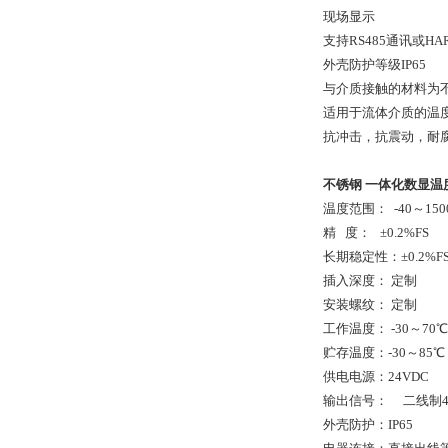
现场显示
支持RS485通讯或HA
外壳防护等级IP65
与介质接触的材料为不
适用于流体介质的温度
抗冲击，抗震动，耐
不锈钢 一体化数显温
温度范围： -40～150
精 度： ±0.2%FS
长期稳定性：±0.2%FS
插入深度： 定制
安装螺纹： 定制
工作温度： -30～70℃
贮存温度：-30～85℃
供电电源：24VDC
输出信号： 二线制4～
外壳防护：IP65