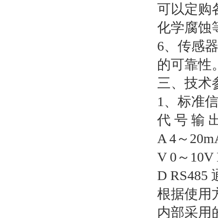
可以定购
化学腐蚀
6、传感
的可靠性
三、技术
1、标准
代 号 输 
A 4～20mA
V 0～10V
D RS485 
根据使用
内部采用