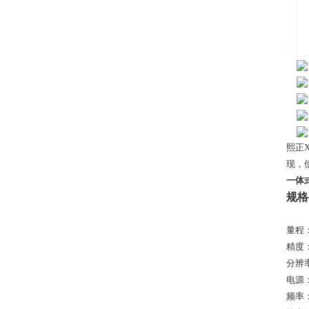
熙正
现，
一体
规格
量程：0-
精度：
分辨率
电源：1
频率：