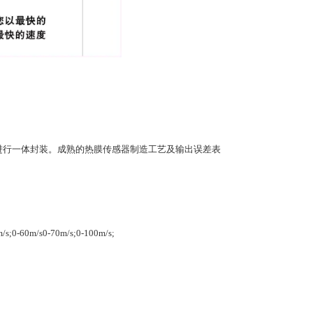
瓷芯片进行一体封装。成熟的热膜传感器制造工艺及输出误差表
/s;0-60m/s0-70m/s;0-100m/s;