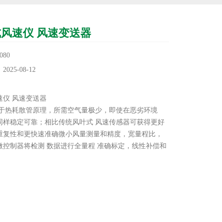
风速仪 风速变送器
80
25-08-12
：
速仪 风速变送器
基于热耗散管原理，所需空气量极少，即使在恶劣环境
同样稳定可靠；相比传统风叶式 风速传感器可获得更好
重复性和更快速准确微小风量测量和精度，宽量程比，
微控制器将检测 数据进行全量程 准确标定，线性补偿和
均为数字化实现，因此精度和分辨率高；无零点漂移，
定性很好，使其性价比更高，使用更方便。