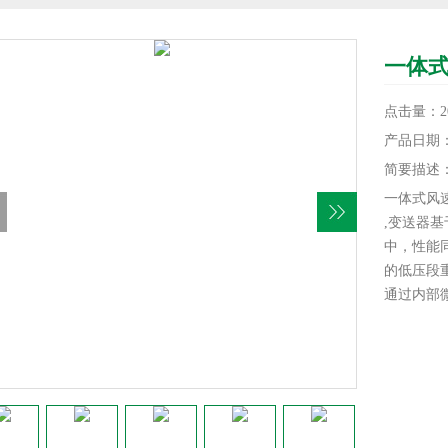
一体式
点击量：20
产品日期：20
简要描述
一体式风
,变送器
中，性能
的低压段
通过内部
温度补偿
长期稳 