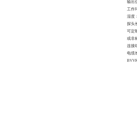
输出信号
工作环
湿度：
探头长
可定制
或非标
连接端
电缆长
BVV
BV