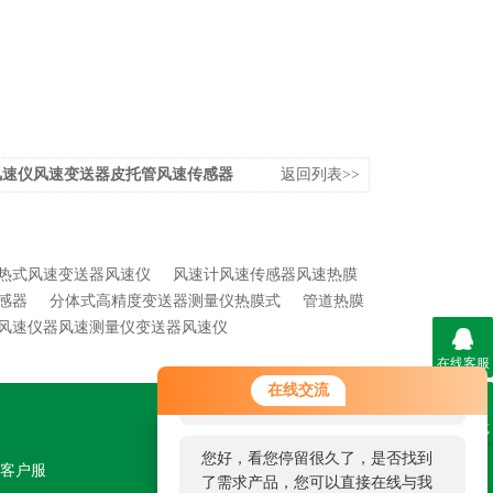
风速仪风速变送器皮托管风速传感器
返回列表>>
热式风速变送器风速仪
风速计风速传感器风速热膜
感器
分体式高精度变送器测量仪热膜式
管道热膜
风速仪器风速测量仪变送器风速仪
在线客服
您好！欢迎前来咨询，很高兴为您
在线交流
服务，请问您要咨询什么问题呢？
联系方式
关注我们
您好，看您停留很久了，是否找到
客户服
了需求产品，您可以直接在线与我