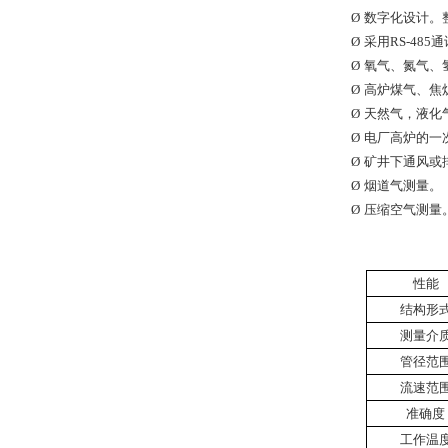
Ø
数字化设计。
Ø
采用
RS-485
通
Ø
氧气、氮气、
Ø
高炉煤气、焦
Ø
天然气，液化
Ø
电厂高炉的一
Ø
矿井下通风或
Ø
烟道气测量。
Ø
压缩空气测量
性能
结构形
测量介
管径范
流速范
准确度
工作温