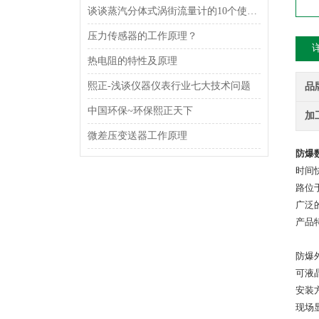
谈谈蒸汽分体式涡街流量计的10个使用要点
压力传感器的工作原理？
热电阻的特性及原理
熙正-浅谈仪器仪表行业七大技术问题
品
中国环保~环保熙正天下
加
微差压变送器工作原理
防爆
时间
路位
广泛
产品
防爆
可液
安装
现场