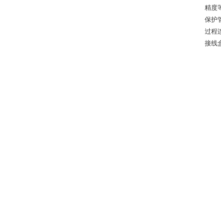
精度
保护
过程
接线