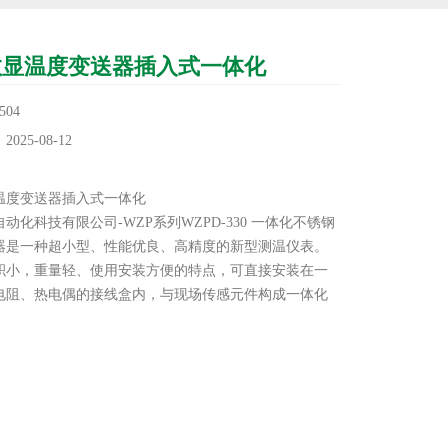
数显温度变送器插入式一体化
04
25-08-12
：
温度变送器插入式一体化
动化科技有限公司-WZP系列WZPD-330 一体化不锈钢
器是一种超小型、性能优良、高精度的新型测温仪表。
积小，重量轻、使用安装方便的特点，可直接安装在一
电阻、热电偶的接线盒内，与现场传感元件构成一体化
样不仅节省了较为昂贵的补偿导线和电缆，而且减小了
失真和干扰，从而获得了高精度的测量结果