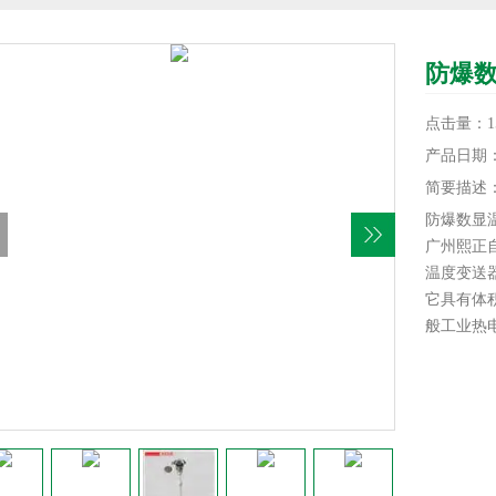
防爆
点击量：15
产品日期：20
简要描述
防爆数显
广州熙正自
温度变送
它具有体
般工业热
结构。这
信号传递