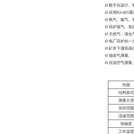
Ø
数字化设计。
Ø
采用
RS-485
通
Ø
氧气、氮气、
Ø
高炉煤气、焦
Ø
天然气，液化
Ø
电厂高炉的一
Ø
矿井下通风或
Ø
烟道气测量。
Ø
压缩空气测量
性能
结构形式
测量介质
管径范围
流速范围
准确度
工作温度