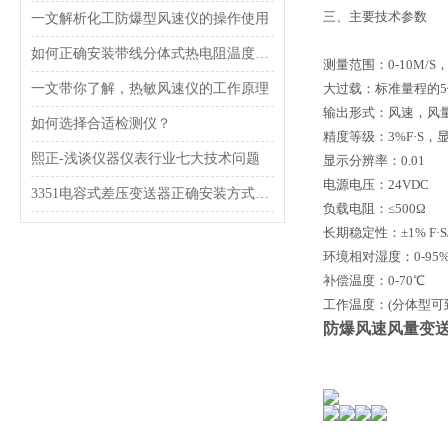
三、主要技术参数
一文解析化工防爆型风速仪的操作使用
如何正确安装带线分体式热电阻温度传感器？
测量范围：0-10M/S， 0-
一文带你了解，热敏风速仪的工作原理
大过载：标准量程的5
输出形式：风速，风
如何选择合适检测仪？
精度等级：3%F·S，
熙正-浅谈仪器仪表行业七大技术问题
显示分辨率：0.01
电源电压：24VDC
3351电容式差压变送器正确安装方式，一定得掌握！
负载电阻：≤500Ω
长期稳定性：±1% F·S
环境相对湿度：0-95
补偿温度：0-70℃
工作温度：(分体型可到-
防爆风速风量变