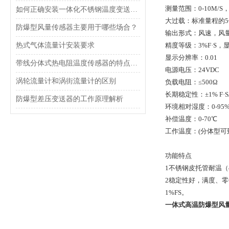
测量范围：0-10M/S， 0-
如何正确安装一体化不锈钢温度变送器？
大过载：标准量程的5
防爆型风量传感器主要用于哪些场合？
输出形式：风速，风
热式气体流量计安装要求
精度等级：3%F·S，
显示分辨率：0.01
带线分体式热电阻温度传感器的特点及应用
电源电压：24VDC
涡轮流量计和涡街流量计的区别
负载电阻：≤500Ω
长期稳定性：±1% F·S
防爆型差压变送器的工作原理解析
环境相对湿度：0-95
补偿温度：0-70℃
工作温度：(分体型可到-
功能特点
1不锈钢皮托管耐温（
2稳定性好，满度、零
1%FS。
一体式高温防爆型风