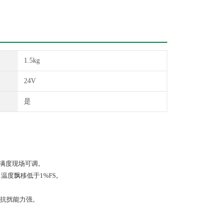
1.5kg
24V
是
，满度现场可调。
温度飘移低于1%FS。
 抗扰能力强。