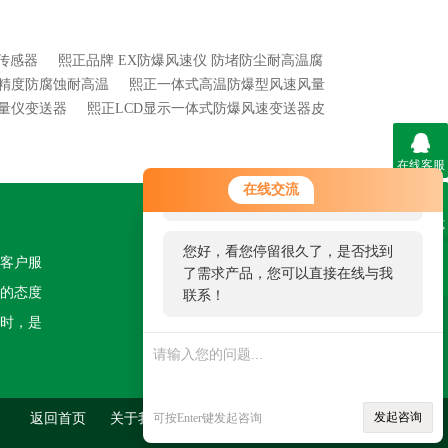
传感器
熙正品牌 EX防爆风速仪 防堵防尘耐高温腐
高精度防腐蚀耐高温
熙正一体式高温防爆型风速风量
量仪变送器
熙正LCD显示一体式防爆风速变送器皮
在线客服
您好！欢迎前来咨询，很高兴为您
在线交流
服务，请问您要咨询什么问题呢？
联系方式
关注我们
您好，看您停留很久了，是否找到
客户服
了需求产品，您可以直接在线与我
二维码
的态度
联系！
时，是
发起咨询
返回首页
关于我们
可按Enter键发起咨询
联系我们
管理登陆