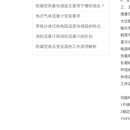
6、
防爆型风量传感器主要用于哪些场合？
三、
测量范围
热式气体流量计安装要求
大过
带线分体式热电阻温度传感器的特点及应用
输出
精度
涡轮流量计和涡街流量计的区别
显示分
防爆型差压变送器的工作原理解析
电源电
负载电
长期稳
环境相
补偿温
工作温
功能
1不
2稳
1%F