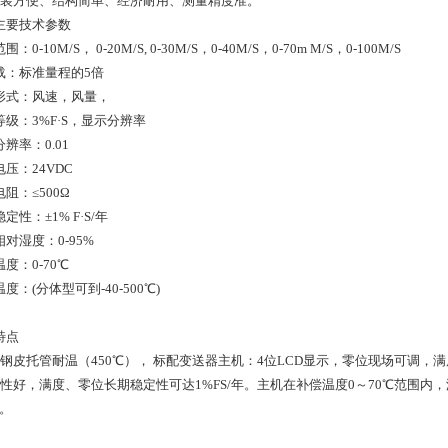
安装方便、结构简单、经济耐用、测量精度准。
主要技术参数
：0-10M/S， 0-20M/S, 0-30M/S，0-40M/S，0-70m M/S，0-100M/S
载：标准量程的5倍
形式：风速，风量，
等级：3%F·S，显示分辨率
辨率：0.01
压：24VDC
阻：≤500Ω
定性：±1% F·S/年
对湿度：0-95%
度：0-70℃
度：(分体型可到-40-500℃)
特点
锈钢皮托管耐温（450℃）， 标配变送器主机：4位LCD显示，零位现场可调，
定性好，满度、零位长期稳定性可达1%FS/年。主机在补偿温度0～70℃范围内
S。