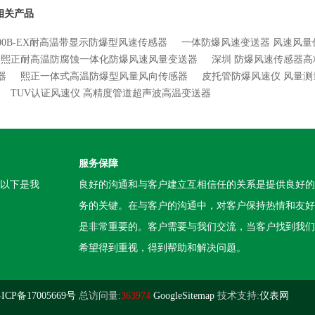
相关产品
300B-EX耐高温带显示防爆型风速传感器
一体防爆风速变送器 风速风量
熙正耐高温防腐蚀一体化防爆风速风量变送器
深圳 防爆风速传感器
器
熙正一体式高温防爆型风量风向传感器
皮托管防爆风速仪 风量测
TUV认证风速仪 高精度管道超声波高温变送器
服务保障
。以下是我
良好的沟通和与客户建立互相信任的关系是提供良好的
务的关键。在与客户的沟通中，对客户保持热情和友好
是非常重要的。客户需要与我们交流，当客户找到我们
希望得到重视，得到帮助和解决问题。
CP备17005669号
总访问量:
363974
GoogleSitemap
技术支持:
仪表网