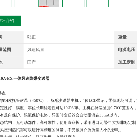
详细介绍
牌
熙正
重量
量范围
风速风量
电源电压
地
国产
加工定制
0A-
EX
一体风速
防爆
变送器
特点
不锈钢皮托管耐温（450℃）， 标配变送器主机：4位LCD显示，零位现场可调
稳定性好，满度、零位长期稳定性可达1%FS/年。主机在补偿温度0-70℃范围内，
具有反向保护、限流保护电路，异常时变送器会自动限流在35mA以内。
固态结构，无可动部件，高可靠性，使用寿命长，采用进口元器件 支持非标定制
从风压到蒸汽都可以进行高精度的测量，不受被测介质质量大小的影响。