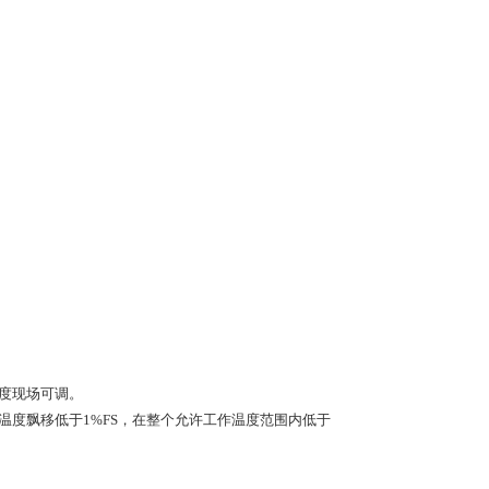
满度现场可调。
，温度飘移低于1%FS，在整个允许工作温度范围内低于