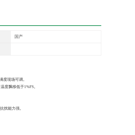
国产
，满度现场可调。
温度飘移低于1%FS。
 抗扰能力强。