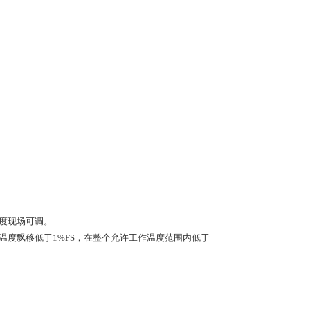
满度现场可调。
，温度飘移低于1%FS，在整个允许工作温度范围内低于