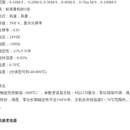
：0-10M/S， 0-20M/S, 0-30M/S，0-40M/S，0-70m M/S，0-100M/S
载：标准量程的5倍
形式：风速，风量，
等级：3%F·S，显示分辨率
辨率：0.01
压：24VDC
阻：≤500Ω
定性：±1% F·S/年
对湿度：0-95%
度：0-70℃
度：(分体型可到-40-800℃)
特点
锈钢皮托管耐温（800℃）， 标配变送器主机：4位LCD显示，零位现场可调，
定性好，满度、零位长期稳定性可达1%FS/年。主机在补偿温度0～70℃范围内
S。
风速变送器