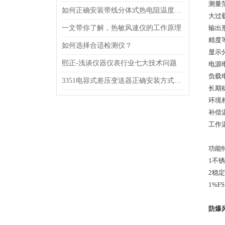
测量范围
如何正确安装带线分体式热电阻温度传感器？
大过
一文带你了解，热敏风速仪的工作原理
输出
精度
如何选择合适检测仪？
显示分
熙正-浅谈仪器仪表行业七大技术问题
电源电
负载电
3351电容式差压变送器正确安装方式，一定得掌握！
长期稳
环境相
补偿温
工作温
功能
1不
2稳
1%F
防爆