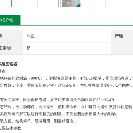
详细介绍
牌
熙正
产地
工定制
是
风速变送器
特点
不锈钢皮托管耐温（800℃）， 标配变送器主机：4位LCD显示，零位现场可调
稳定性好，满度、零位长期稳定性可达1%FS/年。主机在补偿温度0-70℃范围内，
具有反向保护、限流保护电路，异常时变送器会自动限流在35mA以内。
固态结构，无可动部件，高可靠性，使用寿命长，采用进口元器件 支持非标定制
从风压到蒸汽都可以进行高精度的测量，不受被测介质质量大小的影响。
安装方便、结构简单、经济耐用、测量精度准。
主要技术参数