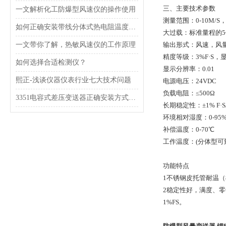
三、主要技术参数
一文解析化工防爆型风速仪的操作使用
测量范围：0-10M/S， 0-
如何正确安装带线分体式热电阻温度传感器？
大过载：标准量程的5
一文带你了解，热敏风速仪的工作原理
输出形式：风速，风
精度等级：3%F·S，
如何选择合适检测仪？
显示分辨率：0.01
熙正-浅谈仪器仪表行业七大技术问题
电源电压：24VDC
负载电阻：≤500Ω
3351电容式差压变送器正确安装方式，一定得掌握！
长期稳定性：±1% F·S
环境相对湿度：0-95
补偿温度：0-70℃
工作温度：(分体型可到-
功能特点
1不锈钢皮托管耐温（
2稳定性好，满度、零
1%FS。