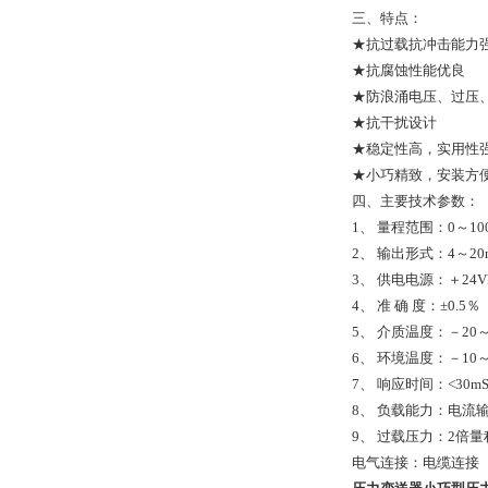
三、特点：
★抗过载抗冲击能力
★抗腐蚀性能优良
★防浪涌电压、过压
★抗干扰设计
★稳定性高，实用性
★小巧精致，安装方
四、主要技术参
1、
量程范围：0～10
2、
输出形式：4～20
3、
供电电源：＋2
4、
准 确 度：±0.5
5、
介质温度：－20～
6、
环境温度：－10～
7、
响应时间：
<
30m
8、
负载能力：
电流输
9、
过载压力：2倍量
电气连接：电缆连接