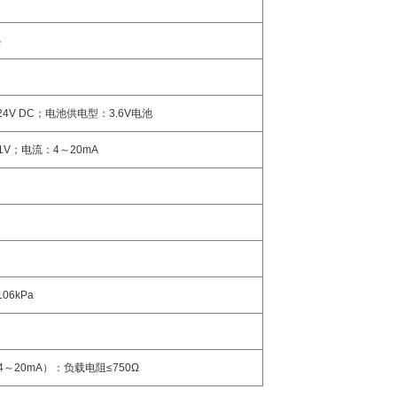
S
24V DC
；电池供电型：
3.6V
电池
1V
；电流：
4
～
20mA
106kPa
4
～
20mA
）
：负载电阻
≤750Ω