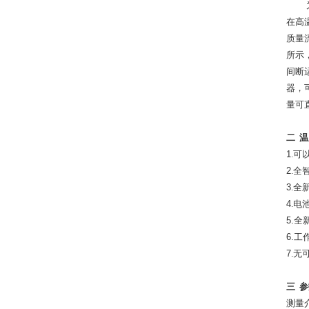
在高
质量
所示
间断
器，
量可
二
温
1
.
可
2
.
全
3
.
全
4
.
电
5.
全
6.
工
7
.
无
三
参
测量