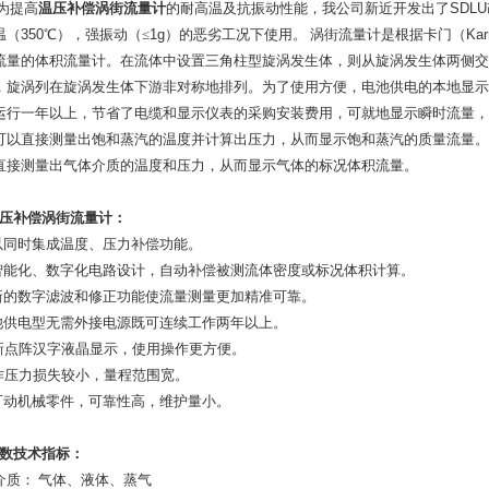
为提高
温压补偿涡街流量计
的耐高温及抗振动性能，我公司新近开发出了
SDLU
温（
350
℃
），强振动（≤
1g
）的恶劣工况下使用。
涡街流量计是根据卡门（
Ka
流量的体积流量计。在流体中设置三角柱型旋涡发生体，则从旋涡发生体两侧交
，旋涡列在旋涡发生体下游非对称地排列。为了使用方便，电池供电的本地显示
运行一年以上，节省了电缆和显示仪表的采购安装费用，可就地显示瞬时流量，
可以直接测量出饱和蒸汽的温度并计算出压力，从而显示饱和蒸汽的质量流量。
直接测量出气体介质的温度和压力，从而显示气体的标况体积流量。
压补偿涡街流量计
：
以同时集成温度、压力补偿功能。
智能化、数字化电路设计，自动补偿被测流体密度或标况体积计算。
新的数字滤波和修正功能使流量测量更加精准可靠。
池供电型无需外接电源既可连续工作两年以上。
新点阵汉字液晶显示，使用操作更方便。
作压力损失较小，量程范围宽。
可动机械零件，可靠性高，维护量小。
数技术指标：
介质：
气体、液体、蒸气