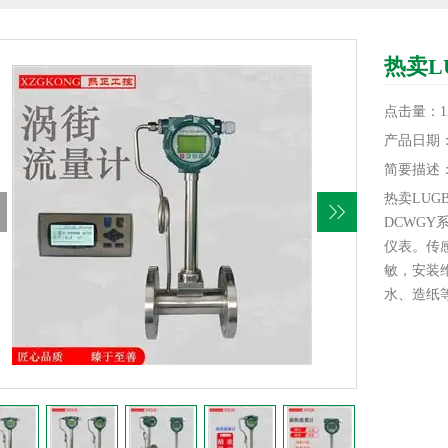
热卖L
点击量：12
产品日期：20
简要描述
热卖LU
DCWG
仪表。传
敏，安装
水、造纸