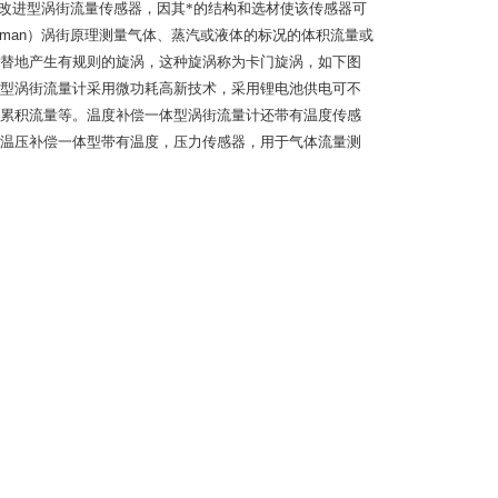
改进型涡街流量传感器，因其*的结构和选材使该传感器可
rman
）涡街原理测量气体、蒸汽或液体的标况的体积流量或
替地产生有规则的旋涡，这种旋涡称为卡门旋涡，如下图
型涡街流量计采用微功耗高新技术，采用锂电池供电可不
累积流量等。温度补偿一体型涡街流量计还带有温度传感
温压补偿一体型带有温度，压力传感器，用于气体流量测