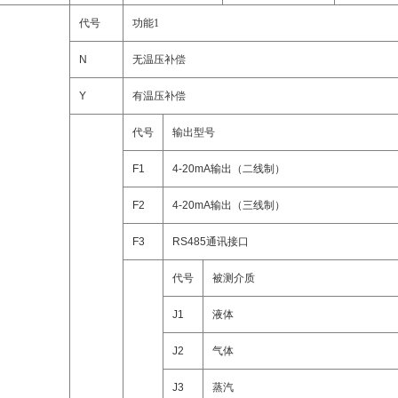
代号
功能1
N
无温压补偿
Y
有温压补偿
代号
输出型号
F1
4-20mA
输出（二线制）
F2
4-20mA
输出（三线制）
F3
RS485
通讯接口
代号
被测介质
J1
液体
J2
气体
J3
蒸汽