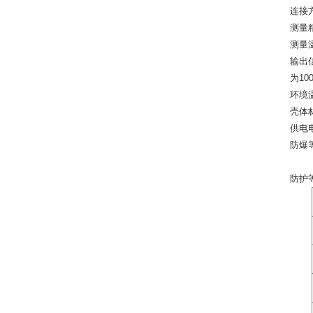
连接
测量
测量
输出
为
10
环境
壳体
供电
防爆
防护