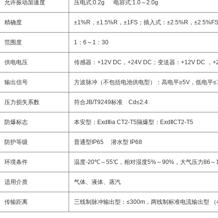
允许振动加速度
压电式
:0.2g
电容式
:1.0
～
2.0g
精确度
±1%R
，
±1.5%R
，
±1FS
；插入式：
±2.5%R
，
±2.5%F
范围度
1
：
6
～
1
：
30
供电电压
传感器：
+12V DC
，
+24V DC
；变送器：
+12V DC
，
+
输出信号
方波脉冲
（
不包括电池供电型
）
：高电平
≥5V
，低电平
≤
压力损失系数
符合
JB/T9249
标准
Cd≤2.4
防爆标志
本安型：
Exd
Ⅱ
ia CT2-T5
隔爆型：
Exd
Ⅱ
CT2-T5
防护等级
普通型
IP65
潜水型
IP68
环境条件
温度
-20
℃～
55
℃
，相对湿度
5%
～
90%
，大气压力
86
～
适用介质
气体、液体、蒸汽
传输距离
三线制脉冲输出型：
≤300m
，两线制标准电流输出型
（