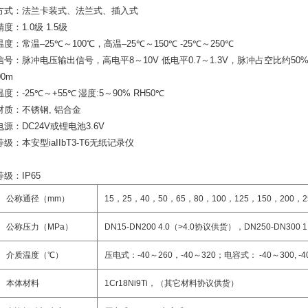
方式：法兰卡装式、法兰式、插入式
精度：
1.0
级
1.5
级
温度：常温
–25
℃～
100
℃
，高温
–25
℃～
150
℃
-25
℃～
250
℃
信号：脉冲电压输出信号，高电平
8
～
10V
低电平
0.7
～
1.3V
，脉冲占空比约
50%
00m
温度：
-25
℃～
+55
℃
湿度
:5
～
90% RH50
℃
材质：不锈钢
,
铝合金
电源：
DC24V
或锂电池
3.6V
等级：本安型
iaIIbT3-T6
无纸记录仪
等级：
IP65
公称通径
（
mm
）
15
，
25
，
40
，
50
，
65
，
80
，
100
，
125
，
150
，
200
，
2
公称压力
（
MPa
）
DN15-DN200 4.0
（
>4.0
协议供货
）
，
DN250-DN300 1
介质温度
（
℃
）
压电式：
-40
～
260
，
-40
～
320
；电容式：
-40
～
300, -4
本体材料
1Cr18Ni9Ti
，
（
其它材料协议供货
）