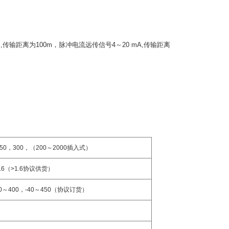
,
传输距离为
100m
，脉冲电流远传信号
4
～
20 mA,
传输距离
50
，
300
，
（
200
～
2000
插入式
）
.6
（
>1.6
协议供货
）
0
～
400
，
-40
～
450
（协议订货）