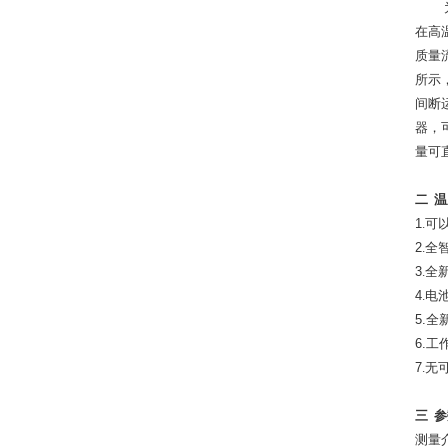
在高
质量
所示
间断
器，
量可
二
温
1
.
可
2
.
全
3
.
全
4
.
电
5.
全
6.
工
7
.
无
三
参
测量