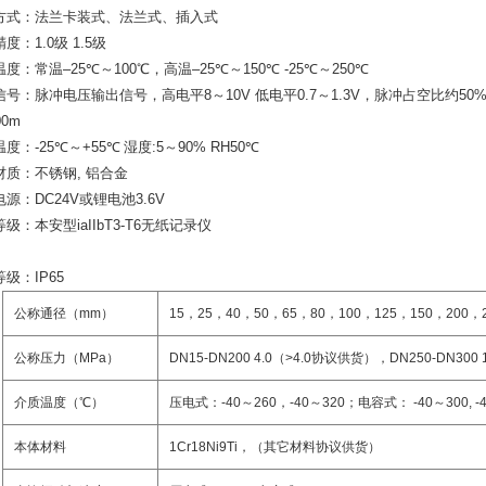
方式：法兰卡装式、法兰式、插入式
精度：
1.0
级
1.5
级
温度：常温
–25
℃～
100
℃
，高温
–25
℃～
150
℃
-25
℃～
250
℃
信号：脉冲电压输出信号，高电平
8
～
10V
低电平
0.7
～
1.3V
，脉冲占空比约
50%
00m
温度：
-25
℃～
+55
℃
湿度
:5
～
90% RH50
℃
材质：不锈钢
,
铝合金
电源：
DC24V
或锂电池
3.6V
等级：本安型
iaIIbT3-T6
无纸记录仪
等级：
IP65
公称通径
（
mm
）
15
，
25
，
40
，
50
，
65
，
80
，
100
，
125
，
150
，
200
，
公称压力
（
MPa
）
DN15-DN200 4.0
（
>4.0
协议供货
）
，
DN250-DN300 1
介质温度
（
℃
）
压电式：
-40
～
260
，
-40
～
320
；电容式：
-40
～
300, -
本体材料
1Cr18Ni9Ti
，
（
其它材料协议供货
）