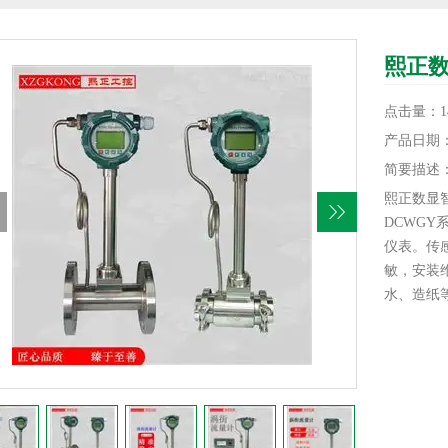
熙正
点击量：14
产品日期：20
简要描述
熙正数显
DCWG
仪表。传
敏，安装
水、造纸