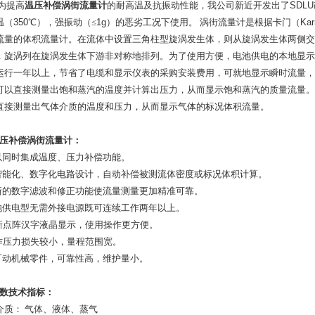
为提高
温压补偿涡街流量计
的耐高温及抗振动性能，我公司新近开发出了
SDLU
温（
350
℃
），强振动（≤
1g
）的恶劣工况下使用。
涡街流量计是根据卡门（
Ka
流量的体积流量计。在流体中设置三角柱型旋涡发生体，则从旋涡发生体两侧交
，旋涡列在旋涡发生体下游非对称地排列。为了使用方便，电池供电的本地显示
运行一年以上，节省了电缆和显示仪表的采购安装费用，可就地显示瞬时流量，
可以直接测量出饱和蒸汽的温度并计算出压力，从而显示饱和蒸汽的质量流量。
直接测量出气体介质的温度和压力，从而显示气体的标况体积流量。
压补偿涡街流量计
：
以同时集成温度、压力补偿功能。
智能化、数字化电路设计，自动补偿被测流体密度或标况体积计算。
新的数字滤波和修正功能使流量测量更加精准可靠。
池供电型无需外接电源既可连续工作两年以上。
新点阵汉字液晶显示，使用操作更方便。
作压力损失较小，量程范围宽。
可动机械零件，可靠性高，维护量小。
数技术指标：
介质：
气体、液体、蒸气