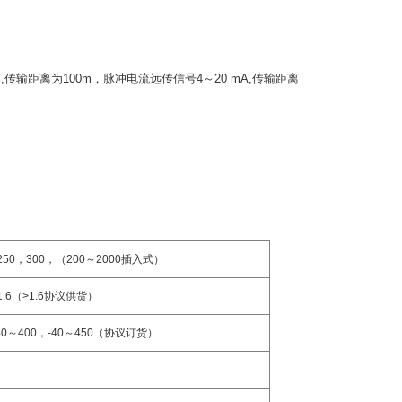
,
传输距离为
100m
，脉冲电流远传信号
4
～
20 mA,
传输距离
250
，
300
，
（
200
～
2000
插入式
）
.6
（
>1.6
协议供货
）
40
～
400
，
-40
～
450
（协议订货）