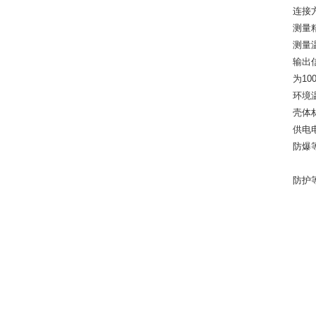
连接
测量
测量
输出
为
10
环境
壳体
供电
防爆
防护