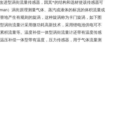
改进型涡街流量传感器，因其*的结构和选材使该传感器可
rman
）涡街原理测量气体、蒸汽或液体的标况的体积流量或
替地产生有规则的旋涡，这种旋涡称为卡门旋涡，如下图
型涡街流量计采用微功耗高新技术，采用锂电池供电可不
累积流量等。温度补偿一体型涡街流量计还带有温度传感
温压补偿一体型带有温度，压力传感器，用于气体流量测