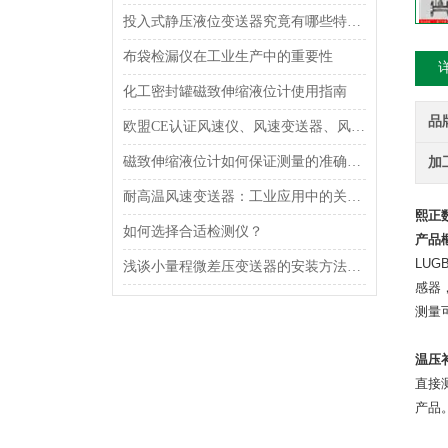
投入式静压液位变送器究竟有哪些特点呢？
布袋检漏仪在工业生产中的重要性
化工密封罐磁致伸缩液位计使用指南
品
欧盟CE认证风速仪、风速变送器、风速传感器的用处
磁致伸缩液位计如何保证测量的准确性？
加
耐高温风速变送器：工业应用中的关键技术
熙正
如何选择合适检测仪？
产品
LUG
浅谈小量程微差压变送器的安装方法及接线方式
感器
测量
温压
直接
产品