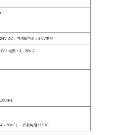
S
+24V DC
；电池供电型：
3.6V
电池
≤1V
；电流：
4
～
20mA
106kPa
（
4
～
20mA
）
：负载电阻
≤750Ω