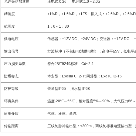
允许振动加速度
压电式
:0.2g
电容式
:1.0
～
2.0g
精确度
±1%R
，
±1.5%R
，
±1FS
；插入式：
±2.5%R
，
±2.5%F
范围度
1
：
6
～
1
：
30
供电电压
传感器：
+12V DC
，
+24V DC
；变送器：
+12V DC
，
输出信号
方波脉冲
（
不包括电池供电型
）
：高电平
≥5V
，低电平
压力损失系数
符合
JB/T9249
标准
Cd≤2.4
防爆标志
本安型：
Exd
Ⅱ
ia CT2-T5
隔爆型：
Exd
Ⅱ
CT2-T5
防护等级
普通型
IP65
潜水型
IP68
环境条件
温度
-20
℃～
55
℃
，相对湿度
5%
～
90%
，大气压力
86
～
适用介质
气体、液体、蒸汽
传输距离
三线制脉冲输出型：
≤300m
，两线制标准电流输出型