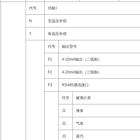
代号
功能1
N
无温压补偿
Y
有温压补偿
代号
输出型号
F1
4-20mA
输出（二线制）
F2
4-20mA
输出（三线制）
F3
RS485
通讯接口
代号
被测介质
J1
液体
J2
气体
J3
蒸汽