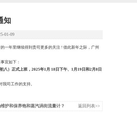
通知
01-09
新的一年里继续得到贵司更多的关注
!
借此新年之际，广州
关事宜如下：
初八）正式上班，
2025
年
1
月
18
日下午、
1
月
19
日和
2
月
8
日
对我司工作的支持。
确维护和保养饱和蒸汽涡街流量计？
返回列表>>