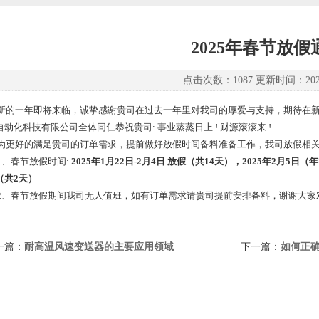
2025年春节放假
点击次数：1087 更新时间：2025-
新的一年即将来临，诚挚感谢贵司在过去一年里对我司的厚爱与支持，期待在
自动化科技有限公司全体同仁恭祝贵司
:
事业蒸蒸日上
!
财源滚滚来
!
为更好的满足贵司的订单需求，提前做好放假时间备料准备工作，我司放假相
1
、春节放假时间
:
2025
年
1
月
22
日
-2
月
4
日 放假（共
14
天），
2025
年
2
月
5
日（年
（共
2
天）
2
、春节放假期间我司无人值班，如有订单需求请贵司提前安排备料，谢谢大家
一篇：
耐高温风速变送器的主要应用领域
下一篇：
如何正