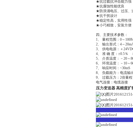
★抗过载抗冲击能力强
★抗腐蚀性能优良
★防浪涌电压、过压、
★抗干扰设计
★稳定性高，实用性强
★小巧精致，安装方便
四、主要技术参
1、
量程范围：0～100
2、
输出形式：4～20m
3、
供电电源：＋24
4、
准 确 度：±0.5％
5、
介质温度：－20～8
6、
环境温度：－10～6
7、
响应时间：
<
30mS
8、
负载能力：
电流输出
9、
过载压力：2倍量程
电气连接：电缆连接
压力变送器 高精度扩