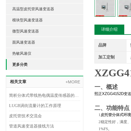
高温型皮托管风速变送器
模块型风速变送器
详细介绍
微型风速变送器
面风速变送器
品牌
热敏风速仪
加工定制
更多分类
XZGG4
相关文章
+MORE
一、概述
熙正
XZGG4152D
变
简析分体式带线热电偶温度传感器的原理和特点
LUGB涡街流量计的工作原理
二、功能特点
1
皮托管分体式环境
皮托管技术交流会
2
稳定性好，满度、
管道风速变送器接线方法
1%FS。