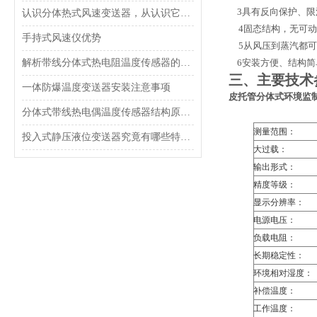
3
具有反向保护、限
认识分体热式风速变送器，从认识它的功能特点开始
4
固态结构，无可动
手持式风速仪优势
5
从风压到蒸汽都可
解析带线分体式热电阻温度传感器的工作原理
6
安装方便、结构简
三、主要技术
一体防爆温度变送器安装注意事项
皮托管分体式环境监
分体式带线热电偶温度传感器结构原理与测温特性解析
测量范围：
投入式静压液位变送器究竟有哪些特点呢？
大过载：
输出形式：
精度等级：
显示分辨率：
电源电压：
负载电阻：
长期稳定性：
环境相对湿度：
补偿温度：
工作温度：