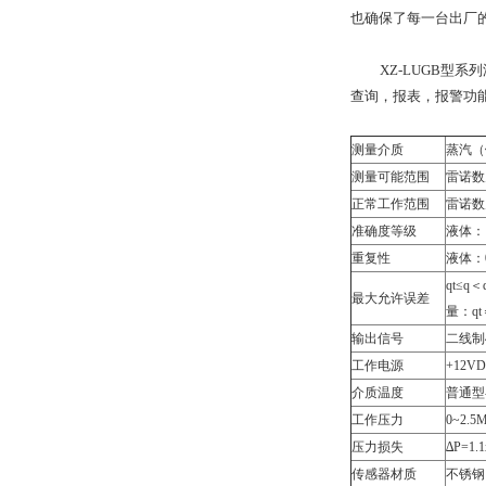
也确保了每一台出厂
XZ-LUGB型系
查询，报表，报警功
测量介质
蒸汽（
测量可能范围
雷诺数为
正常工作范围
雷诺数为
准确度等级
液体：
重复性
液体：0
qt≤
最大允许误差
量：qt
输出信号
二线制
工作电源
+12V
介质温度
普通型-
工作压力
0~2.
压力损失
∆P=1
传感器材质
不锈钢