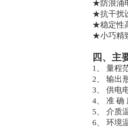
★防浪涌
★抗干扰
★稳定性
★小巧精
四、
1、
量程范
2、
输出形
3、
供电
4、
准 确
5、
介质温
6、
环境温