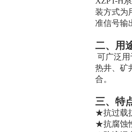
XZPT-H
系
装方式为用
准信号输
二、用
可广泛用
热井、矿
合。
三、特
★抗过载
★抗腐蚀