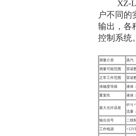
XZ-L
户不同的
输出，各
控制系统
测量介质
蒸汽
测量可能范围
雷诺数
正常工作范围
雷诺数为
准确度等级
液体：
重复性
液体：
qt
最大允许误差
流量：q
输出信号
二线制
工作电源
+12V