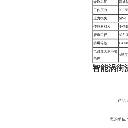
介质温度
普通型
工作压力
0~2
压力损失
∆P=
传感器材质
不锈
管道口径
∆25
防爆等级
EXibI
电路放大器环境
∆温度：
条件
智能涡街
产品
您的单位