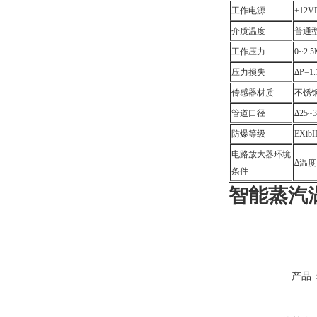
工作电源
+12V
介质温度
普通型
工作压力
0~2
压力损失
∆P=
传感器材质
不锈
管道口径
∆25
防爆等级
EXibI
电路放大器环境
∆温度：
条件
智能蒸汽
产品