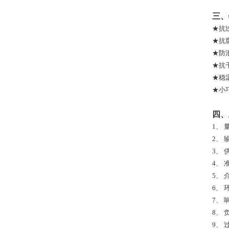
三、
★抗
★抗
★防
★抗
★稳
★小
四
1、
2、
3、
4、
准
5、
6、
7、
8、
9、