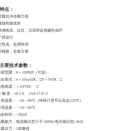
特点：
过载抗冲击能力强
腐蚀性能优良
浪涌电压、过压、过流和反相极性保护
干扰设计
定性高，实用性强
巧精致，安装方便
、主要技术参数：
量程范围：0～100MP（可选）
输出形式：4～20mADC □0～5VDC □
供电电源：＋24VDC □
 确 度：±0.5％ □±0.25％ □
介质温度：－20～80℃（特殊订货可以高达250
℃
）
环境温度：－10～60℃
响应时间：
30mS
<
负载能力：
电流输出型小于≤600Ω;电压输出型≥3kΩ
过载压力：2倍量程