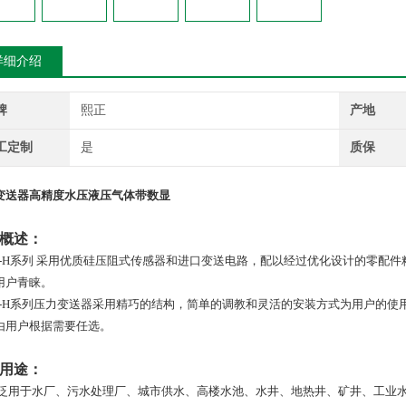
详细介绍
牌
熙正
产地
工定制
是
质保
变送器高精度水压液压气体带数显
概述：
-H
系列
采用优质硅压阻式传感器和进口变送电路，配以经过优化设计的零配件
用户青睐。
-H
系列压力变送器采用精巧的结构，简单的调教和灵活的安装方式为用户的使用提供
由用户根据需要任选。
用途：
泛用于水厂、污水处理厂、城市供水、高楼水池、水井、地热井、矿井、工业