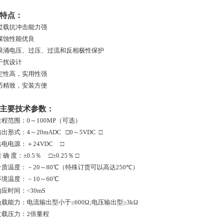
特点：
过载抗冲击能力强
腐蚀性能优良
浪涌电压、过压、过流和反相极性保护
干扰设计
定性高，实用性强
巧精致，安装方便
、主要技术参数：
量程范围：0～100MP（可选）
输出形式：4～20mADC □0～5VDC □
供电电源：＋24VDC □
 确 度：±0.5％ □±0.25％ □
介质温度：－20～80℃（特殊订货可以高达250
℃
）
环境温度：－10～60℃
响应时间：
30mS
<
负载能力：
电流输出型小于≤600Ω;电压输出型≥3kΩ
过载压力：2倍量程