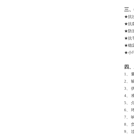
三、
★抗
★抗
★防
★抗
★稳
★小
四
1、
2、
3、
4、
准
5、
6、
7、
8、
9、