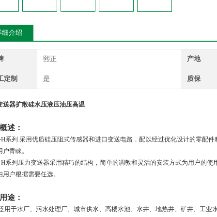
详细介绍
牌
熙正
产地
工定制
是
质保
变送器扩散硅水压液压油压高温
概述：
-H
系列
采用优质硅压阻式传感器和进口变送电路，配以经过优化设计的零配件
用户青睐。
-H
系列压力变送器采用精巧的结构，简单的调教和灵活的安装方式为用户的使用提供
由用户根据需要任选。
用途：
泛用于水厂、污水处理厂、城市供水、高楼水池、水井、地热井、矿井、工业