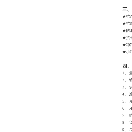
三、
★抗
★抗
★防
★抗
★稳
★小
四
1、
2、
3、
4、
准
5、
6、
7、
8、
9、