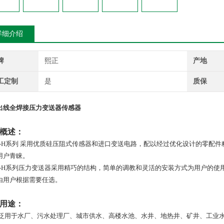
详细介绍
牌
熙正
产地
工定制
是
质保
出线全焊接压力变送器传感器
概述：
-H
系列
采用优质硅压阻式传感器和进口变送电路，配以经过优化设计的零配件
用户青睐。
-H
系列压力变送器采用精巧的结构，简单的调教和灵活的安装方式为用户的使用提供
由用户根据需要任选。
用途：
泛用于水厂、污水处理厂、城市供水、高楼水池、水井、地热井、矿井、工业