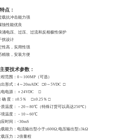
特点：
过载抗冲击能力强
腐蚀性能优良
浪涌电压、过压、过流和反相极性保护
干扰设计
定性高，实用性强
巧精致，安装方便
、主要技术参数：
量程范围：0～100MP（可选）
输出形式：4～20mADC □0～5VDC □
供电电源：＋24VDC □
 确 度：±0.5％ □±0.25％ □
介质温度：－20～80℃（特殊订货可以高达250
℃
）
环境温度：－10～60℃
响应时间：
30mS
<
负载能力：
电流输出型小于≤600Ω;电压输出型≥3kΩ
过载压力：2倍量程